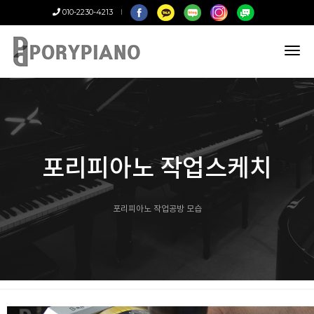
010-2230-4213
tog
nav
포리피아노 작업스케치
포리피아노 작업공방 모습